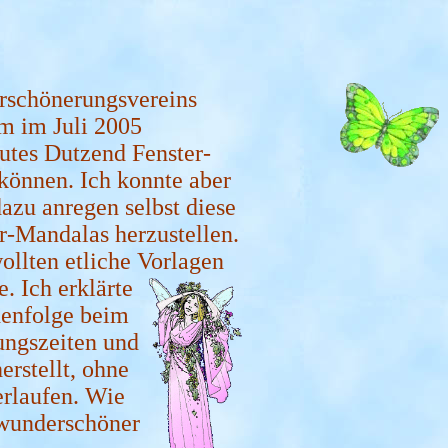
erschönerungsvereins
m im Juli 2005
gutes Dutzend Fenster-
können. Ich konnte aber
azu anregen selbst diese
r-Mandalas herzustellen.
llten etliche Vorlagen
. Ich erklärte
henfolge beim
ungszeiten und
erstellt, ohne
erlaufen. Wie
 wunderschöner