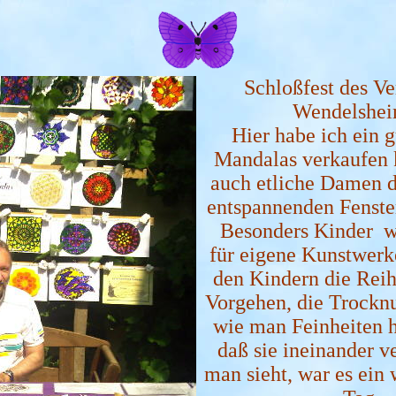
Schloßfest des V
Wendelshei
Hier habe ich ein 
Mandalas verkaufen 
auch etliche Damen d
entspannenden Fenste
Besonders Kinder wo
für
eigene Kunstwerke
den Kindern die Rei
Vorgehen, die Trockn
wie man Feinheiten h
daß sie ineinander v
man sieht, war es ein